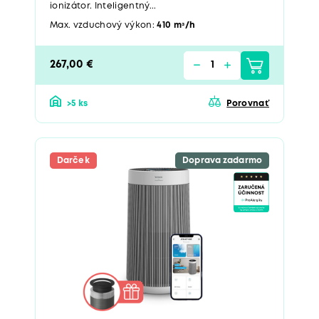
ionizátor. Inteligentný...
Max. vzduchový výkon:
410 mᶟ/h
267,00 €
>5 ks
Porovnať
Darček
Doprava zadarmo