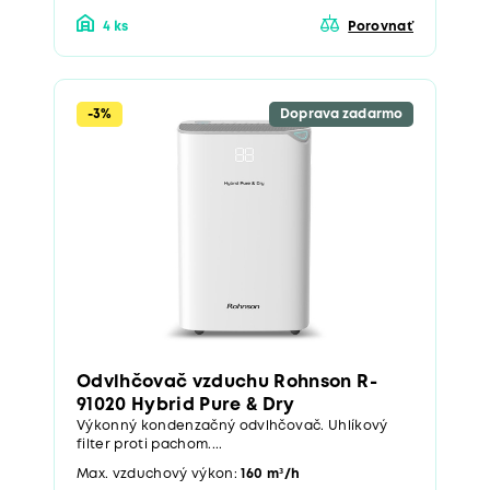
4 ks
Porovnať
-3%
Doprava zadarmo
Odvlhčovač vzduchu Rohnson R-
91020 Hybrid Pure & Dry
Výkonný kondenzačný odvlhčovač. Uhlíkový
filter proti pachom....
Max. vzduchový výkon:
160 m³/h