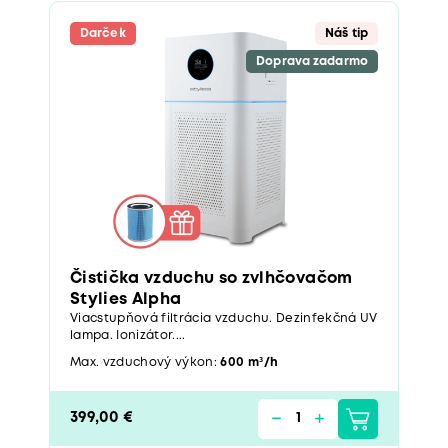
Darček
Náš tip
Doprava zadarmo
Čistička vzduchu so zvlhčovačom
Stylies Alpha
Viacstupňová filtrácia vzduchu. Dezinfekčná UV
lampa. Ionizátor....
Max. vzduchový výkon:
600 m³/h
399,00 €