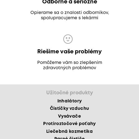
Odborne a seriózne
Opierame sa o znalosti odborníkov,
spolupracujeme s lekármi
Riešime vaše problémy
Pomôžeme vám so zlepšením
zdravotných problémov
Užitočné produkty
Inhalátory
Čističky vzduchu
Vysávače
Protiroztočové poťahy
Liečebná kozmetika