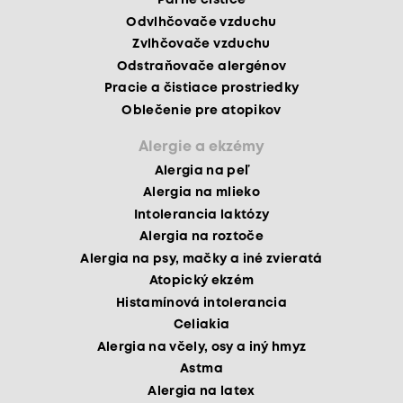
Parné čističe
Odvlhčovače vzduchu
Zvlhčovače vzduchu
Odstraňovače alergénov
Pracie a čistiace prostriedky
Oblečenie pre atopikov
Alergie a ekzémy
Alergia na peľ
Alergia na mlieko
Intolerancia laktózy
Alergia na roztoče
Alergia na psy, mačky a iné zvieratá
Atopický ekzém
Histamínová intolerancia
Celiakia
Alergia na včely, osy a iný hmyz
Astma
Alergia na latex