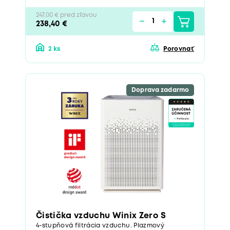
247,00 € pred zľavou
238,40 €
2 ks
Porovnať
Doprava zadarmo
Čistička vzduchu Winix Zero S
4-stupňová filtrácia vzduchu. Plazmový