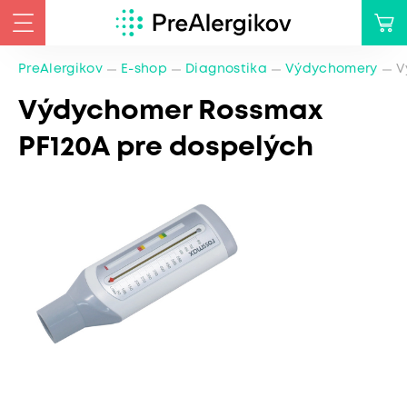
PreAlergikov
E-shop
Diagnostika
Výdychomery
V
Výdychomer Rossmax
PF120A pre dospelých