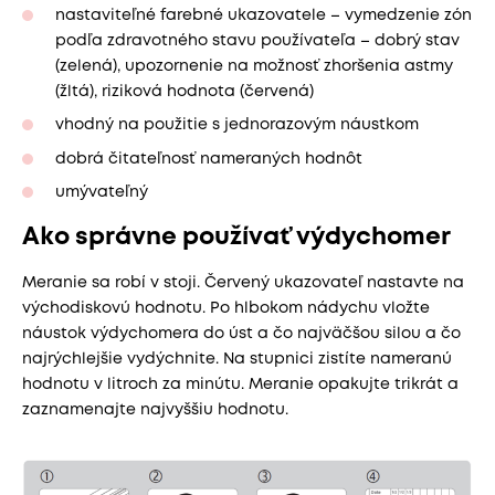
nastaviteľné farebné ukazovatele – vymedzenie zón
podľa zdravotného stavu používateľa – dobrý stav
(zelená), upozornenie na možnosť zhoršenia astmy
(žltá), riziková hodnota (červená)
vhodný na použitie s jednorazovým náustkom
dobrá čitateľnosť nameraných hodnôt
umývateľný
Ako správne používať výdychomer
Meranie sa robí v stoji. Červený ukazovateľ nastavte na
východiskovú hodnotu. Po hlbokom nádychu vložte
náustok výdychomera do úst a čo najväčšou silou a čo
najrýchlejšie vydýchnite. Na stupnici zistíte nameranú
hodnotu v litroch za minútu. Meranie opakujte trikrát a
zaznamenajte najvyššiu hodnotu.