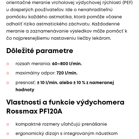
orientačné meranie vrcholovej výdychovej rýchlosti (PEF)
u dospelých používateľov. Ide o nenahraditeľnú
pomôcku každého astmatika, ktorá pomôže včasne
odhaliť riziko astmatického záchvatu. Každodenné
meranie a zaznamenávanie výsledkov môže pomôcť k
čo najpresnejšiemu nastaveniu liečby lekárom.
Dôležité parametre
rozsah merania:
60–800 l/min.
maximálny odpor:
720 l/min.
presnosť:
± 10 l/min. alebo ± 10 % z nameranej
hodnoty
Vlastnosti a funkcie výdychomera
Rossmax PF120A
kompaktné rozmery uľahčujú prenášanie
ergonomický dizajn s integrovaným náustkom