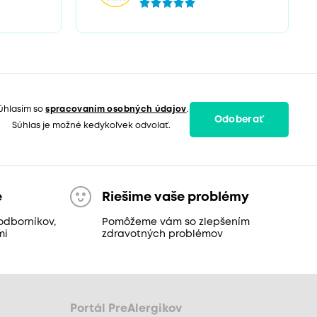
úhlasím so
spracovaním osobných údajov
.
Odoberať
Súhlas je možné kedykoľvek odvolať.
e
Riešime vaše problémy
odborníkov,
Pomôžeme vám so zlepšením
mi
zdravotných problémov
Portál PreAlergikov