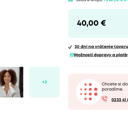
Sklad e-shopu:
>5 ks
(10. 8. u
40,00 €
30 dní
na vrátenie tovar
Možnosti dopravy a platb
Chcete si d
poradíme.
0233 41 