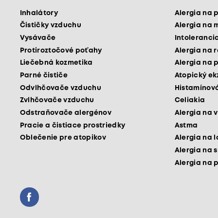
Inhalátory
Alergia na 
Čističky vzduchu
Alergia na 
Vysávače
Intoleranci
Protiroztočové poťahy
Alergia na 
Liečebná kozmetika
Alergia na 
Parné čističe
Atopický e
Odvlhčovače vzduchu
Histamínová
Zvlhčovače vzduchu
Celiakia
Odstraňovače alergénov
Alergia na v
Pracie a čistiace prostriedky
Astma
Oblečenie pre atopikov
Alergia na 
Alergia na 
Alergia na 