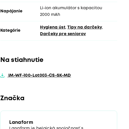
Li-ion akumulátor s kapacitou
Napájanie
2000 mAh
Hygiena úst
,
Tipy na darčeky
,
Kategórie
Darčeky pre seniorov
Na stiahnutie
IM-WF-100-Lot003-CS-SK-MD
Značka
Lanaform
Lanaform je belgická spoločnosť s