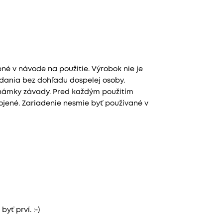
né v návode na použitie. Výrobok nie je
ádania bez dohľadu dospelej osoby.
 známky závady. Pred každým použitím
pojené. Zariadenie nesmie byť používané v
yť prví. :-)