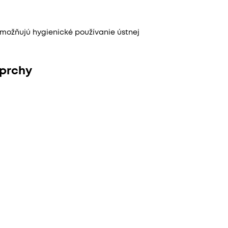
 umožňujú hygienické používanie ústnej
sprchy