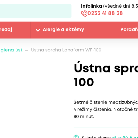
Infolinka
(všedné dni 8.3
0233 41 88 38
redaj
Alergie a ekzémy
Porad
giena úst
Ústna sprcha Lanaform WF-100
Ústna spr
100
Šetrné čistenie medzizubnýc
4 režimy čistenia. 4 otočné t
80 minút.