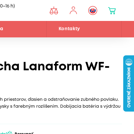
0–16 h)
ňa
Kontakty
cha Lanaform WF-
h priestorov, ďasien a odstraňovanie zubného povlaku.
rysky s farebným rozlíšením. Dobíjacia batéria s výdržou