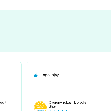
“
spokojný
ed 4
Overený zákazník pred 6
dňami