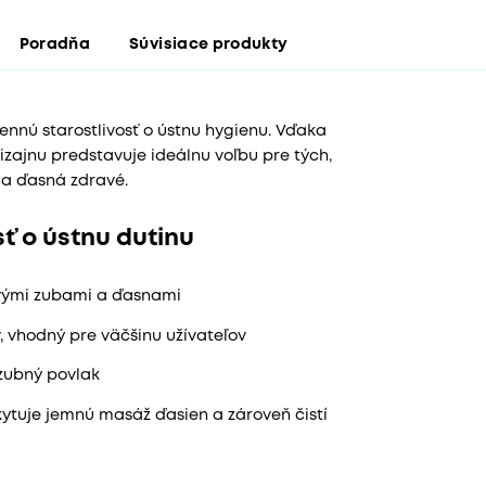
Poradňa
Súvisiace produkty
nnú starostlivosť o ústnu hygienu. Vďaka
izajnu predstavuje ideálnu voľbu pre tých,
 a ďasná zdravé.
sť o ústnu dutinu
livými zubami a ďasnami
 vhodný pre väčšinu užívateľov
 zubný povlak
kytuje jemnú masáž ďasien a zároveň čistí