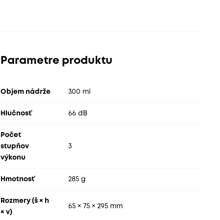
Parametre produktu
Objem nádrže
300 ml
Hlučnosť
66 dB
Počet
stupňov
3
výkonu
Hmotnosť
285 g
Rozmery (š × h
65 × 75 × 295 mm
× v)