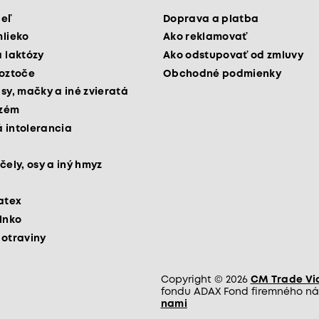
peľ
Doprava a platba
mlieko
Ako reklamovať
a laktózy
Ako odstupovať od zmluvy
roztoče
Obchodné podmienky
psy, mačky a iné zvieratá
kzém
 intolerancia
čely, osy a iný hmyz
latex
slnko
potraviny
Copyright © 2026
CM Trade Via 
fondu ADAX Fond firemného nás
nami