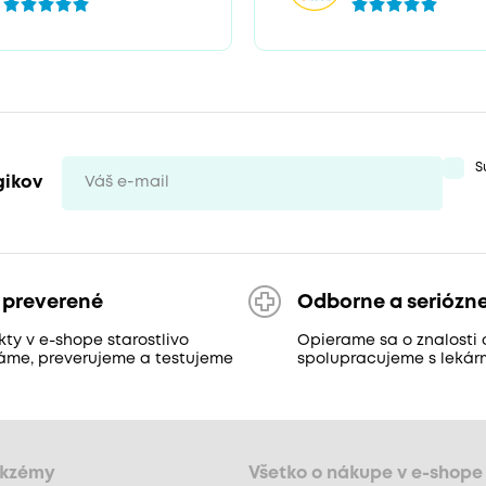
S
gikov
 preverené
Odborne a seriózn
ty v e-shope starostlivo
Opierame sa o znalosti 
áme, preverujeme a testujeme
spolupracujeme s lekár
ekzémy
Všetko o nákupe v e-shope