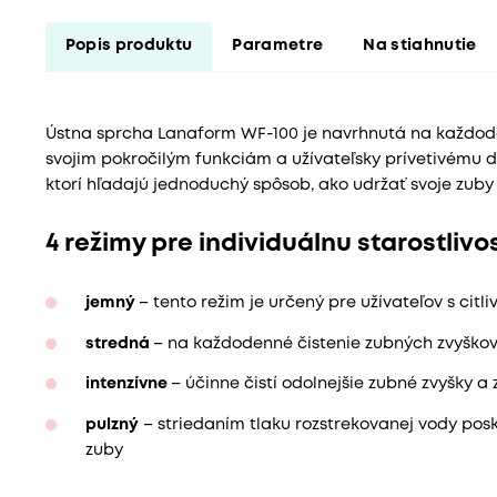
Popis produktu
Parametre
Na stiahnutie
Ústna sprcha Lanaform WF-100 je navrhnutá na každode
svojim pokročilým funkciám a užívateľsky prívetivému d
ktorí hľadajú jednoduchý spôsob, ako udržať svoje zuby
4 režimy pre individuálnu starostlivo
jemný
– tento režim je určený pre užívateľov s cit
stredná
– na každodenné čistenie zubných zvyškov,
intenzívne
– účinne čistí odolnejšie zubné zvyšky a
pulzný
– striedaním tlaku rozstrekovanej vody pos
zuby