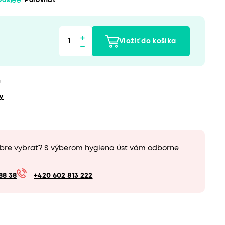
 vás)
Porovnať
Vložiť do košíka
u
y
obre vybrať? S výberom hygiena úst vám odborne
88 38
+420 602 813 222