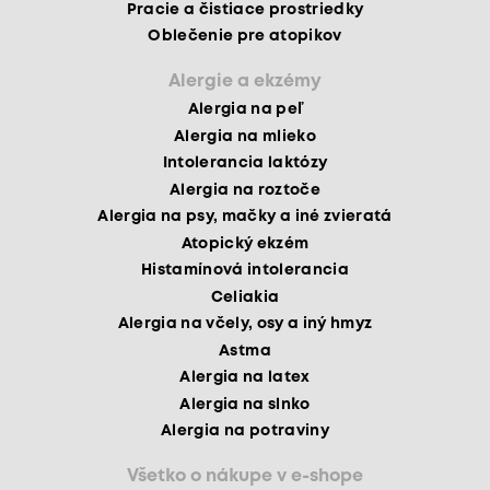
Pracie a čistiace prostriedky
Oblečenie pre atopikov
Alergie a ekzémy
Alergia na peľ
Alergia na mlieko
Intolerancia laktózy
Alergia na roztoče
Alergia na psy, mačky a iné zvieratá
Atopický ekzém
Histamínová intolerancia
Celiakia
Alergia na včely, osy a iný hmyz
Astma
Alergia na latex
Alergia na slnko
Alergia na potraviny
Všetko o nákupe v e-shope