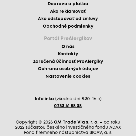
Doprava a platba
Ako reklamovať
Ako odstupovať od zmluvy
Obchodné podmienky
Portál PreAlergikov
O nás
Kontakty
Zaručená účinnosť ProAlergiky
Ochrana osobných údajov
Nastavenie cookies
Infolinka
(všedné dni 8.30–16 h)
0233 41 88 38
Copyright © 2026
CM Trade Via s. r. o.
– od roku
2022 súčasťou českého investičného fondu ADAX
Fond firemného nástupníctva SICAV, a. s.