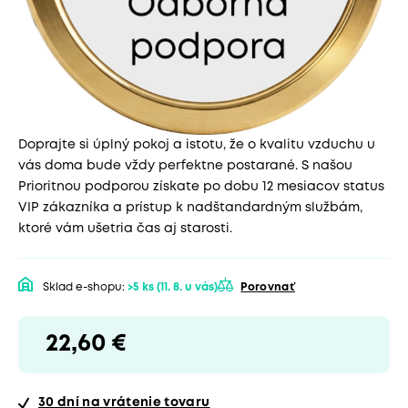
Doprajte si úplný pokoj a istotu, že o kvalitu vzduchu u
vás doma bude vždy perfektne postarané. S našou
Prioritnou podporou získate po dobu 12 mesiacov status
VIP zákazníka a prístup k nadštandardným službám,
ktoré vám ušetria čas aj starosti.
Sklad e-shopu:
>5 ks
(11. 8. u vás)
Porovnať
22,60 €
30 dní
na vrátenie tovaru