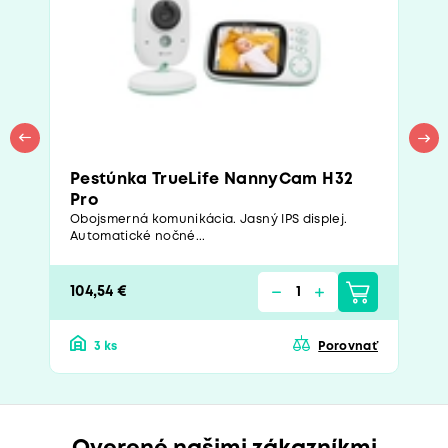
Pestúnka TrueLife NannyCam H32
Pro
Obojsmerná komunikácia. Jasný IPS displej.
Automatické nočné...
104,54 €
3 ks
Porovnať