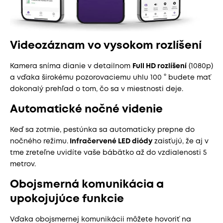
Videozáznam vo vysokom rozlíšení
Kamera sníma dianie v detailnom
Full HD rozlíšení
(1080p)
a vďaka širokému pozorovaciemu uhlu 100 ° budete mať
dokonalý prehľad o tom, čo sa v miestnosti deje.
Automatické nočné videnie
Keď sa zotmie, pestúnka sa automaticky prepne do
nočného režimu.
Infračervené LED diódy
zaisťujú, že aj v
tme zreteľne uvidíte vaše bábätko až do vzdialenosti 5
metrov.
Obojsmerná komunikácia a
upokojujúce funkcie
Vďaka obojsmernej komunikácii môžete hovoriť na