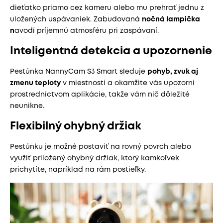
dieťatko priamo cez kameru alebo mu prehrať jednu z
uložených uspávaniek. Zabudovaná
nočná lampička
n
avodí príjemnú atmosféru pri zaspávaní.
Inteligentná detekcia a upozornenie
Pestúnka NannyCam S3 Smart sleduje
pohyb, zvuk aj
zmenu teploty
v miestnosti a okamžite vás upozorní
prostredníctvom aplikácie, takže vám nič dôležité
neunikne.
Flexibilný ohybný držiak
Pestúnku je možné postaviť na rovný povrch alebo
využiť priložený ohybný držiak, ktorý kamkoľvek
prichytíte, napríklad na rám postieľky.