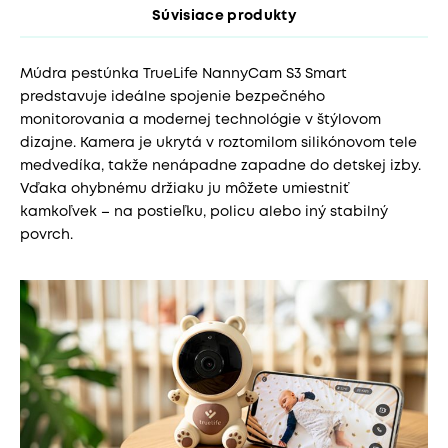
Súvisiace produkty
Múdra pestúnka TrueLife NannyCam S3 Smart
predstavuje ideálne spojenie bezpečného
monitorovania a modernej technológie v štýlovom
dizajne. Kamera je ukrytá v roztomilom silikónovom tele
medvedíka, takže nenápadne zapadne do detskej izby.
Vďaka ohybnému držiaku ju môžete umiestniť
kamkoľvek – na postieľku, policu alebo iný stabilný
povrch.