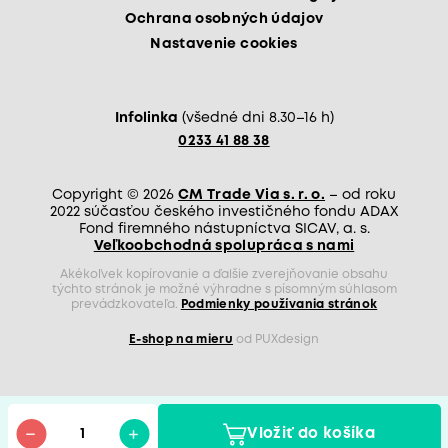
Ochrana osobných údajov
Nastavenie cookies
Infolinka
(všedné dni 8.30–16 h)
0233 41 88 38
Copyright © 2026
CM Trade Via s. r. o.
– od roku
2022 súčasťou českého investičného fondu ADAX
Fond firemného nástupníctva SICAV, a. s.
Veľkoobchodná spolupráca s nami
Akékoľvek kopírovanie a ďalšie zverejňovanie obsahu
týchto stránok je možné výhradne s písomným súhlasom
prevádzkovateľa.
Podmienky používania stránok
E-shop na mieru
od PUXdesign
Vložiť do košíka