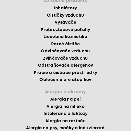
Užitočné produkty
Inhalátory
Čističky vzduchu
Vysávače
Protiroztočové poťahy
Liečebná kozmetika
Parné čističe
Odvlhčovače vzduchu
Zvlhčovače vzduchu
Odstraňovače alergénov
Pracie a čistiace prostriedky
Oblečenie pre atopikov
Alergie a ekzémy
Alergia na peľ
Alergia na mlieko
Intolerancia laktózy
Alergia na roztoče
Alergia na psy, mačky a iné zvieratá