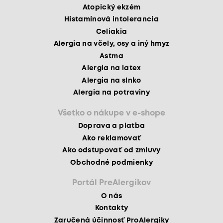
Atopický ekzém
Histamínová intolerancia
Celiakia
Alergia na včely, osy a iný hmyz
Astma
Alergia na latex
Alergia na slnko
Alergia na potraviny
Všetko o nákupe v e-shope
Doprava a platba
Ako reklamovať
Ako odstupovať od zmluvy
Obchodné podmienky
Portál PreAlergikov
O nás
Kontakty
Zaručená účinnosť ProAlergiky