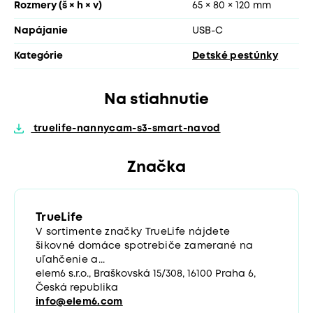
Rozmery (š × h × v)
65 × 80 × 120 mm
Napájanie
USB-C
Kategórie
Detské pestúnky
Na stiahnutie
truelife-nannycam-s3-smart-navod
Značka
TrueLife
V sortimente značky TrueLife nájdete
šikovné domáce spotrebiče zamerané na
uľahčenie a...
elem6 s.r.o., Braškovská 15/308, 16100 Praha 6,
Česká republika
info@elem6.com