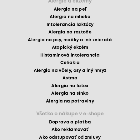
Alergie a ekzémy
Alergia na peľ
Alergia na mlieko
Intolerancia laktózy
Alergia na roztoče
Alergia na psy, mačky a iné zvieratá
Atopický ekzém
Histamínová intolerancia
Celiakia
Alergia na včely, osy a iný hmyz
Astma
Alergia na latex
Alergia na slnko
Alergia na potraviny
Všetko o nákupe v e-shope
Doprava a platba
Ako reklamovať
Ako odstupovať od zmluvy