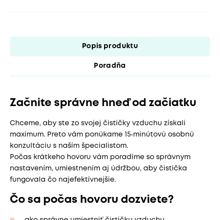
Popis produktu
Poradňa
Začnite správne hneď od začiatku
Chceme, aby ste zo svojej čističky vzduchu získali
maximum. Preto vám ponúkame 15‑minútovú osobnú
konzultáciu s naším špecialistom.
Počas krátkeho hovoru vám poradíme so správnym
nastavením, umiestnením aj údržbou, aby čistička
fungovala čo najefektívnejšie.
Čo sa počas hovoru dozviete?
ako správne umiestniť čističku vzduchu