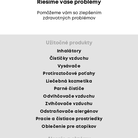
Riešime vaše problémy
Pomôžeme vám so zlepšením
zdravotných problémov
Užitočné produkty
Inhalátory
Čističky vzduchu
Vysávače
Protiroztočové poťahy
Liečebná kozmetika
Parné čističe
Odvlhčovače vzduchu
Zvlhčovače vzduchu
Odstraňovače alergénov
Pracie a čistiace prostriedky
Oblečenie pre atopikov