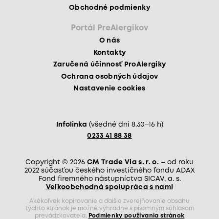
Obchodné podmienky
Portál PreAlergikov
O nás
Kontakty
Zaručená účinnosť ProAlergiky
Ochrana osobných údajov
Nastavenie cookies
Infolinka
(všedné dni 8.30–16 h)
0233 41 88 38
Copyright © 2026
CM Trade Via s. r. o.
– od roku
2022 súčasťou českého investičného fondu ADAX
Fond firemného nástupníctva SICAV, a. s.
Veľkoobchodná spolupráca s nami
Akékoľvek kopírovanie a ďalšie zverejňovanie obsahu
týchto stránok je možné výhradne s písomným súhlasom
prevádzkovateľa.
Podmienky používania stránok