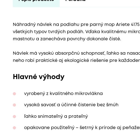
Náhradný návlek na podlahu pre parný mop Ariete 4175 z
všetkých typov tvrdých podláh. Vďaka kvalitnému mikro
mastnotu a zanecháva povrchy dokonale čisté.
Návlek má vysokú absorpčnú schopnosť, ľahko sa nasad
neho robí praktické aj ekologické riešenie pre každode
Hlavné výhody
vyrobený z kvalitného mikrovlákna
vysoká savosť a účinné čistenie bez šmúh
ľahko snímateľný a prateľný
opakovane použiteľný – šetrný k prírode aj peňaž