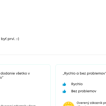
yť prví. :-)
 dodanie všetko v
„Rychlo a bez problemov
u“
Rychlo
Bez problemov
Overený zákazník pr