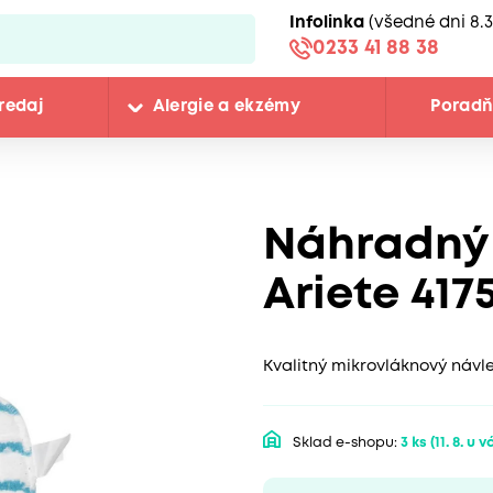
Infolinka
(všedné dni 8.3
0233 41 88 38
redaj
Alergie a ekzémy
Porad
Náhradný
Ariete 417
Kvalitný mikrovláknový návle
Sklad e-shopu:
3 ks
(11. 8. u v