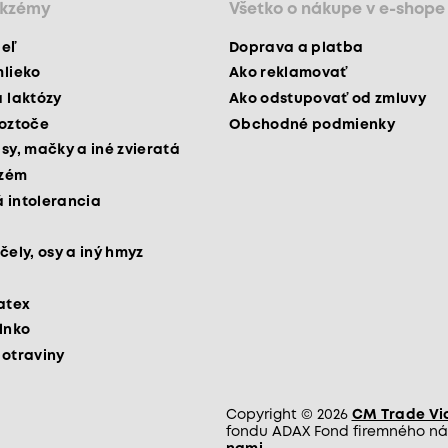
ekzémy
Všetko o nákupe v e-shope
peľ
Doprava a platba
mlieko
Ako reklamovať
a laktózy
Ako odstupovať od zmluvy
roztoče
Obchodné podmienky
psy, mačky a iné zvieratá
kzém
 intolerancia
čely, osy a iný hmyz
latex
slnko
potraviny
Copyright © 2026
CM Trade Via 
fondu ADAX Fond firemného nás