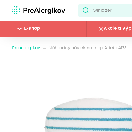
E-shop
Akcie a Výp
PreAlergikov
Náhradný návlek na mop Ariete 4175