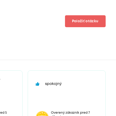
Položiť otázku
“
spokojný
ed 5
Overený zákazník pred 7