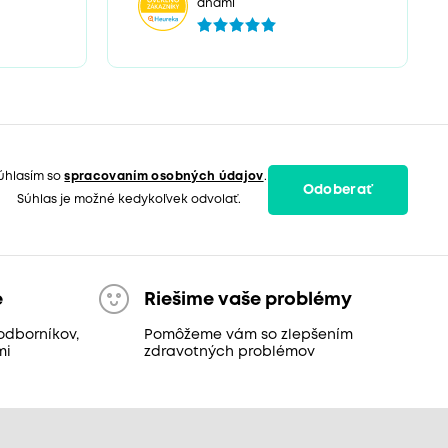
dňami
úhlasím so
spracovaním osobných údajov
.
Odoberať
Súhlas je možné kedykoľvek odvolať.
e
Riešime vaše problémy
odborníkov,
Pomôžeme vám so zlepšením
mi
zdravotných problémov