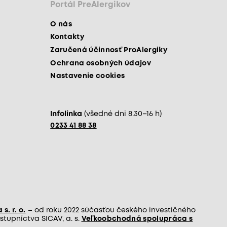
Portál PreAlergikov
O nás
Kontakty
Zaručená účinnosť ProAlergiky
Ochrana osobných údajov
Nastavenie cookies
Infolinka
(všedné dni 8.30–16 h)
0233 41 88 38
s. r. o.
– od roku 2022 súčasťou českého investičného
tupníctva SICAV, a. s.
Veľkoobchodná spolupráca s