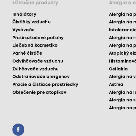
Užitočné produkty
Alergie a 
Inhalátory
Alergia na 
Čističky vzduchu
Alergia na 
Vysávače
Intoleranci
Protiroztočové poťahy
Alergia na 
Liečebná kozmetika
Alergia na 
Parné čističe
Atopický e
Odvlhčovače vzduchu
Histamínová
Zvlhčovače vzduchu
Celiakia
Odstraňovače alergénov
Alergia na v
Pracie a čistiace prostriedky
Astma
Oblečenie pre atopikov
Alergia na 
Alergia na 
Alergia na 