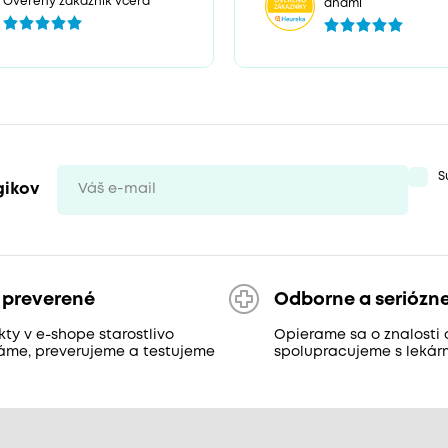
Overený zákazník včera
dňami
S
gikov
 preverené
Odborne a seriózn
ty v e-shope starostlivo
Opierame sa o znalosti 
áme, preverujeme a testujeme
spolupracujeme s lekár