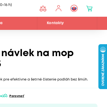
0–16 h)
ňa
Kontakty
 návlek na mop
5
k pre efektívne a šetrné čistenie podláh bez šmúh.
ás)
Porovnať