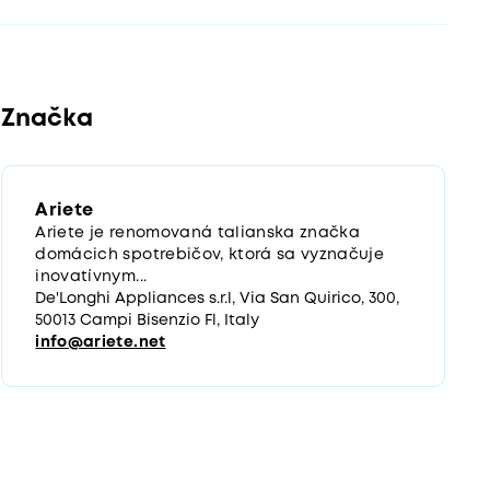
Značka
Ariete
Ariete je renomovaná talianska značka
domácich spotrebičov, ktorá sa vyznačuje
inovatívnym...
De'Longhi Appliances s.r.l, Via San Quirico, 300,
50013 Campi Bisenzio Fl, Italy
info@ariete.net