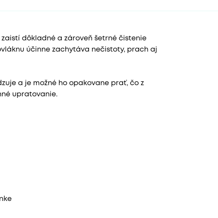
aistí dôkladné a zároveň šetrné čistenie
vláknu účinne zachytáva nečistoty, prach aj
zuje a je možné ho opakovane prať, čo z
nné upratovanie.
enke