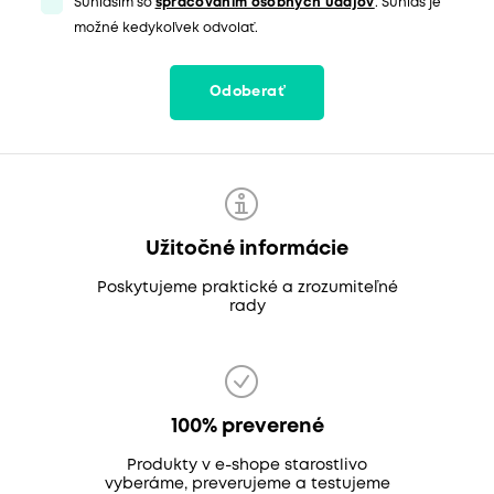
Súhlasím so
spracovaním osobných údajov
. Súhlas je
možné kedykoľvek odvolať.
Odoberať
Užitočné informácie
Poskytujeme praktické a zrozumiteľné
rady
100% preverené
Produkty v e-shope starostlivo
vyberáme, preverujeme a testujeme