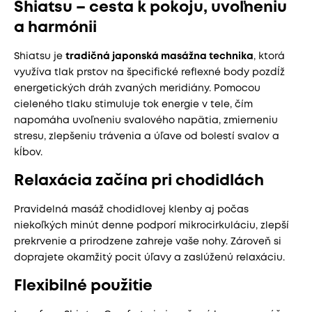
Shiatsu – cesta k pokoju, uvoľneniu
a harmónii
Shiatsu je
tradičná japonská masážna technika
, ktorá
využíva tlak prstov na špecifické reflexné body pozdĺž
energetických dráh zvaných meridiány. Pomocou
cieleného tlaku stimuluje tok energie v tele, čím
napomáha uvoľneniu svalového napätia, zmierneniu
stresu, zlepšeniu trávenia a úľave od bolestí svalov a
kĺbov.
Relaxácia začína pri chodidlách
Pravidelná masáž chodidlovej klenby aj počas
niekoľkých minút denne podporí mikrocirkuláciu, zlepší
prekrvenie a prirodzene zahreje vaše nohy. Zároveň si
doprajete okamžitý pocit úľavy a zaslúženú relaxáciu.
Flexibilné použitie