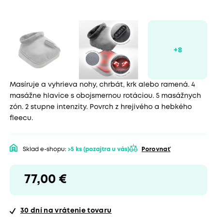
Masíruje a vyhrieva nohy, chrbát, krk alebo ramená. 4
masážne hlavice s obojsmernou rotáciou. 5 masážnych
zón. 2 stupne intenzity. Povrch z hrejivého a hebkého
fleecu.
Sklad e-shopu:
>5 ks
(pozajtra u vás)
Porovnať
77,00 €
30 dní
na vrátenie tovaru