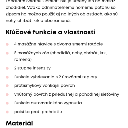
Lanaform Shiatsu Comfort nie je určený len na masáž
chodidiel. Vďaka odnímateľnému hornému poťahu so
zipsom ho možno použiť aj na iných oblastiach, ako sú
nohy, chrbát, krk alebo ramená.
Kľúčové funkcie a vlastnosti
4 masážne hlavice s dvoma smermi rotácie
5 masážnych zón (chodidlá, nohy, chrbát, krk,
ramená)
2 stupne intenzity
funkcie vyhrievania s 2 úrovňami teploty
protišmykový vonkajší povrch
vnútorný povrch z priedušnej a pohodlnej sieťoviny
funkcia automatického vypnutia
poistka proti prehriatiu
Materiál