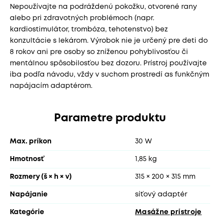
Nepoužívajte na podráždenú pokožku, otvorené rany
alebo pri zdravotných problémoch (napr.
kardiostimulátor, trombóza, tehotenstvo) bez
konzultácie s lekárom. Výrobok nie je určený pre deti do
8 rokov ani pre osoby so zníženou pohyblivosťou či
mentálnou spôsobilosťou bez dozoru. Prístroj používajte
iba podľa návodu, vždy v suchom prostredí as funkčným
napájacím adaptérom.
Parametre produktu
Max. príkon
30 W
Hmotnosť
1,85 kg
Rozmery (š × h × v)
315 × 200 × 315 mm
Napájanie
síťový adaptér
Kategórie
Masážne prístroje