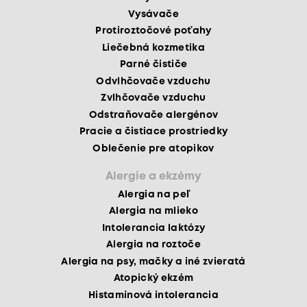
Vysávače
Protiroztočové poťahy
Liečebná kozmetika
Parné čističe
Odvlhčovače vzduchu
Zvlhčovače vzduchu
Odstraňovače alergénov
Pracie a čistiace prostriedky
Oblečenie pre atopikov
Alergie a ekzémy
Alergia na peľ
Alergia na mlieko
Intolerancia laktózy
Alergia na roztoče
Alergia na psy, mačky a iné zvieratá
Atopický ekzém
Histamínová intolerancia