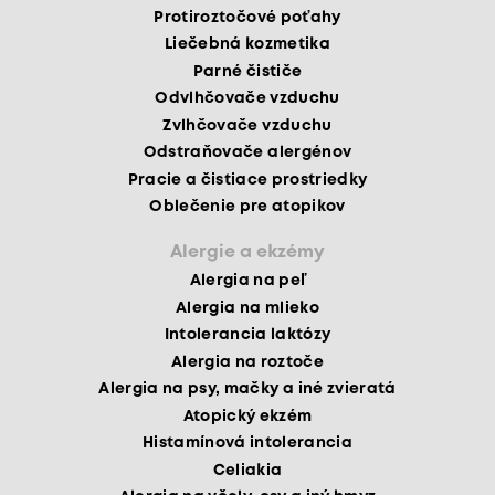
Protiroztočové poťahy
Liečebná kozmetika
Parné čističe
Odvlhčovače vzduchu
Zvlhčovače vzduchu
Odstraňovače alergénov
Pracie a čistiace prostriedky
Oblečenie pre atopikov
Alergie a ekzémy
Alergia na peľ
Alergia na mlieko
Intolerancia laktózy
Alergia na roztoče
Alergia na psy, mačky a iné zvieratá
Atopický ekzém
Histamínová intolerancia
Celiakia