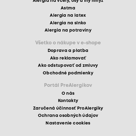
Alergia na včely, osy a iný hmyz
Astma
Alergia na latex
Alergia na slnko
Alergia na potraviny
Všetko o nákupe v e-shope
Doprava a platba
Ako reklamovať
Ako odstupovať od zmluvy
Obchodné podmienky
Portál PreAlergikov
O nás
Kontakty
Zaručená účinnosť ProAlergiky
Ochrana osobných údajov
Nastavenie cookies