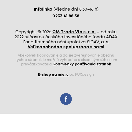
Infolinka
(všedné dni 8.30–16 h)
0233 41 88 38
Copyright © 2026
CM Trade Via s. r. o.
– od roku
2022 súčasťou českého investičného fondu ADAX
Fond firemného nástupníctva SICAV, a. s.
Veľkoobchodná spolupráca s nami
Akékoľvek kopírovanie a ďalšie zverejňovanie obsahu
týchto stránok je možné výhradne s písomným súhlasom
prevádzkovateľa.
Podmienky používania stránok
E-shop na mieru
od PUXdesign