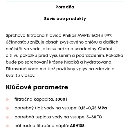
Poradňa
Súvisiace produkty
Sprchová filtračná hlavica Philips AWP1516CH s 99%
účinnosťou znižuje obsah zvyškového chlóru a ďalších
nečistôt vo vode, ako sú hrdza a usadeniny. Chráni
citlivú pokožku pred vysušením a podráždením. Pokožka
bude po sprchovaní krásne hladká a hydratovaná.
Filtrovaná voda má tiež pozitívny vplyv na zdravie a
kvalitu vlasov.
Kľúčové parametre
filtračná kapacita:
3000 l
potrebný tlak vody na vstupe:
0,15–0,35 MPa
potrebná teplota vody na vstupe:
5–60 °C
náhradná filtračná náplň:
ASH138