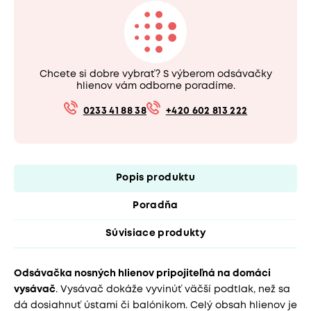
Chcete si dobre vybrať? S výberom odsávačky
hlienov vám odborne poradíme.
0233 41 88 38
+420 602 813 222
Popis produktu
Poradňa
Súvisiace produkty
Odsávačka nosných hlienov pripojiteľná na domáci
vysávač
. Vysávač dokáže vyvinúť väčší podtlak, než sa
dá dosiahnuť ústami či balónikom. Celý obsah hlienov je