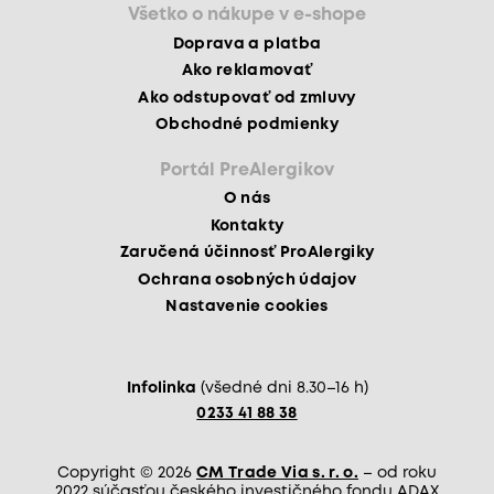
Všetko o nákupe v e-shope
Doprava a platba
Ako reklamovať
Ako odstupovať od zmluvy
Obchodné podmienky
Portál PreAlergikov
O nás
Kontakty
Zaručená účinnosť ProAlergiky
Ochrana osobných údajov
Nastavenie cookies
Infolinka
(všedné dni 8.30–16 h)
0233 41 88 38
Copyright © 2026
CM Trade Via s. r. o.
– od roku
2022 súčasťou českého investičného fondu ADAX