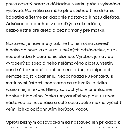
preto odsatý naraz a dôkladne. Všetku prácu vykonáva
vysávač. Mamička sa môže plne sústrediť na držanie
bábätka a šetrné prikladanie nástavca k nosu dieťaťa.
Odsávanie prebehne v niekoľkých sekundách,
bezbolestne pre dieťa a bez námahy pre matku.
Nástavec je navrhnutý tak, že ho nemožno zaviesť
hlboko do nosa, ako je to u bežných odsávačiek, a tak
nedochádza k poraneniu sliznice. Výrobok je naviac
vyrobený zo špeciálneho nelámavého plastu. Všetky
časti sú bezpečné a ani pri neobratnej manipulácii
nemôže dôjsť k zraneniu. Nedochádza ku kontaktu s
matkinými ústami, podstatne sa tak znižuje riziko
vzájomnej infekcie. Hlieny sa zachytia v priehľadnej
banke z hladkého, ľahko umývateľného plastu. Otvor
nástavca sa nezanáša a celú odsávačku možno vyčistiť
veľmi ľahko opláchnutím horúcou vodou.
Oproti bežným odsávačkám sa nástavec len prikladá k