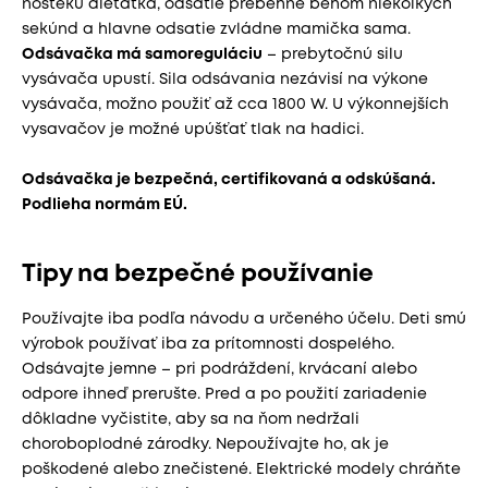
nošteku dieťatka, odsatie prebehne behom niekoľkých
sekúnd a hlavne odsatie zvládne mamička sama.
Odsávačka má samoreguláciu
– prebytočnú silu
vysávača upustí. Sila odsávania nezávisí na výkone
vysávača, možno použiť až cca 1800 W. U výkonnejších
vysavačov je možné upúšťať tlak na hadici.
Odsávačka je bezpečná, certifikovaná a odskúšaná.
Podlieha normám EÚ.
Tipy na bezpečné používanie
Používajte iba podľa návodu a určeného účelu. Deti smú
výrobok používať iba za prítomnosti dospelého.
Odsávajte jemne – pri podráždení, krvácaní alebo
odpore ihneď prerušte. Pred a po použití zariadenie
dôkladne vyčistite, aby sa na ňom nedržali
choroboplodné zárodky. Nepoužívajte ho, ak je
poškodené alebo znečistené. Elektrické modely chráňte