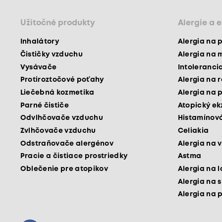
Užitočné produkty
Alergie a 
Inhalátory
Alergia na 
Čističky vzduchu
Alergia na 
Vysávače
Intoleranci
Protiroztočové poťahy
Alergia na 
Liečebná kozmetika
Alergia na 
Parné čističe
Atopický e
Odvlhčovače vzduchu
Histamínová
Zvlhčovače vzduchu
Celiakia
Odstraňovače alergénov
Alergia na v
Pracie a čistiace prostriedky
Astma
Oblečenie pre atopikov
Alergia na 
Alergia na 
Alergia na 