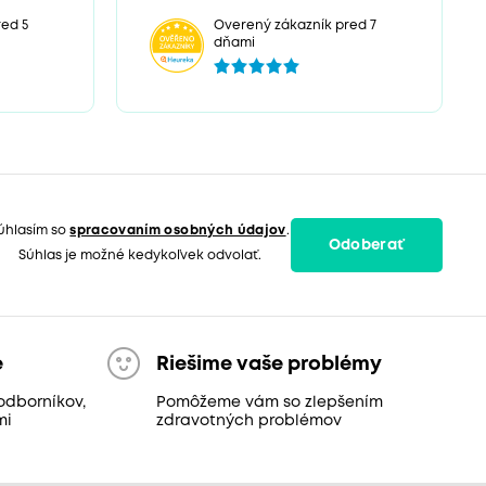
ed 5
Overený zákazník pred 7
dňami
úhlasím so
spracovaním osobných údajov
.
Odoberať
Súhlas je možné kedykoľvek odvolať.
e
Riešime vaše problémy
odborníkov,
Pomôžeme vám so zlepšením
mi
zdravotných problémov