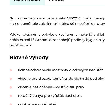
Náhradné čistiace kotúče Ariete AS00010115 sú určené p
4178 a pomáhajú zaistiť maximálnu účinnosť pri upratov
Vďaka rotačnému pohybu a kvalitnému materiálu si ľah
nečistotami i škvrnami a zanechajú podlahy hygienicky 
prostriedkov.
Hlavné výhody
účinné odstránenie mastnoty a odolných nečistôt
vhodné pre dlažbu, kameň aj ďalšie tvrdé podlahy
čistenie bez chémie – využíva silu pary
rotačný pohyb pre vyšší čistiaci efekt
opakovane použiteľné