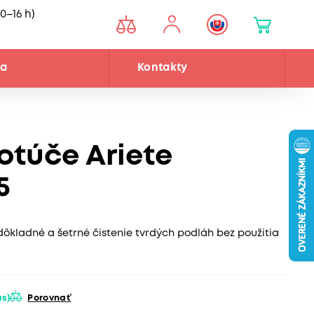
0–16 h)
ňa
Kontakty
otúče Ariete
5
dôkladné a šetrné čistenie tvrdých podláh bez použitia
ás)
Porovnať