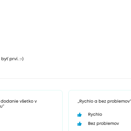
yť prví. :-)
 dodanie všetko v
„Rychlo a bez problemov
u“
Rychlo
Bez problemov