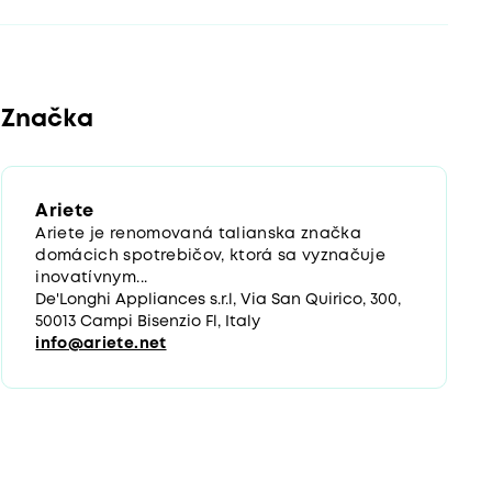
Značka
Ariete
Ariete je renomovaná talianska značka
domácich spotrebičov, ktorá sa vyznačuje
inovatívnym...
De'Longhi Appliances s.r.l, Via San Quirico, 300,
50013 Campi Bisenzio Fl, Italy
info@ariete.net