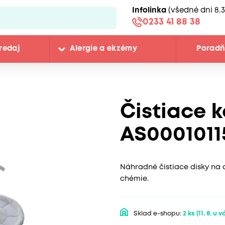
Infolinka
(všedné dni 8.3
0233 41 88 38
redaj
Alergie a ekzémy
Porad
Čistiace k
AS0001011
Náhradné čistiace disky na 
chémie.
Sklad e-shopu:
2 ks
(11. 8. u v