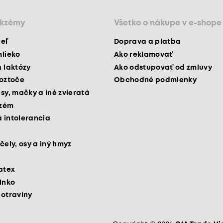
ekzémy
Všetko o nákupe v e-shope
peľ
Doprava a platba
mlieko
Ako reklamovať
a laktózy
Ako odstupovať od zmluvy
roztoče
Obchodné podmienky
psy, mačky a iné zvieratá
kzém
 intolerancia
čely, osy a iný hmyz
latex
slnko
potraviny