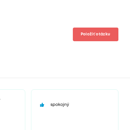
Položiť otázku
“
spokojný