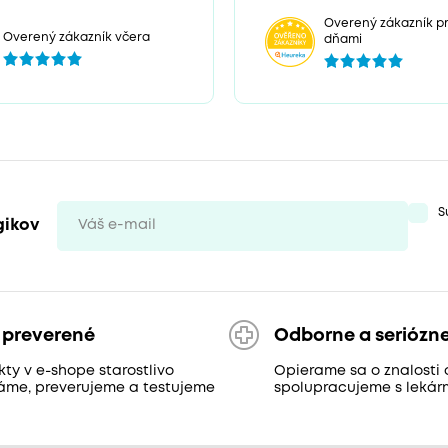
Overený zákazník pr
Overený zákazník včera
dňami
S
gikov
 preverené
Odborne a seriózn
ty v e-shope starostlivo
Opierame sa o znalosti 
áme, preverujeme a testujeme
spolupracujeme s lekár