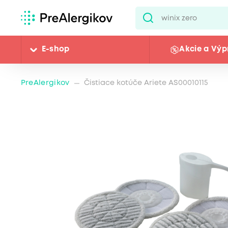
E-shop
Akcie a Výp
PreAlergikov
Čistiace kotúče Ariete AS00010115