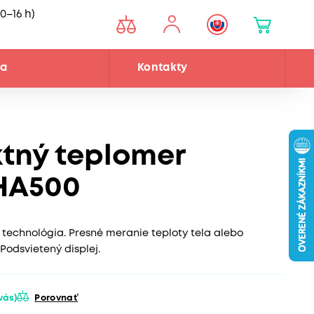
0–16 h)
ňa
Kontakty
tný teplomer
HA500
 technológia. Presné meranie teploty tela alebo
Podsvietený displej.
 vás)
Porovnať