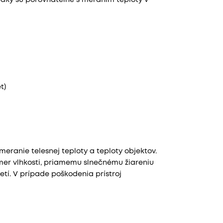
ledky sú porovnateľné s meraním teploty v
t)
ranie telesnej teploty a teploty objektov.
mer vlhkosti, priamemu slnečnému žiareniu
í. V prípade poškodenia prístroj