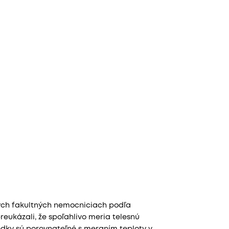
kých fakultných nemocniciach podľa
eukázali, že spoľahlivo meria telesnú