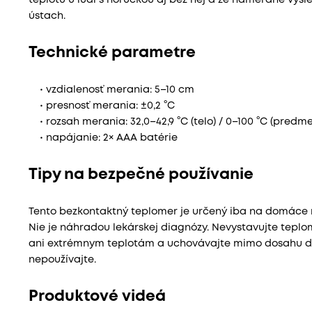
teplotu u ľudí s horúčkou aj bez nej a že namerané výs
ústach.
Technické parametre
• vzdialenosť merania: 5–10 cm
• presnosť merania: ±0,2 °C
• rozsah merania: 32,0–42,9 °C (telo) / 0–100 °C (predme
• napájanie: 2× AAA batérie
Tipy na bezpečné používanie
Tento bezkontaktný teplomer je určený iba na domáce me
Nie je náhradou lekárskej diagnózy. Nevystavujte teplo
ani extrémnym teplotám a uchovávajte mimo dosahu det
nepoužívajte.
Produktové videá