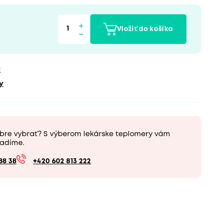
Vložiť do košíka
u
y
obre vybrať? S výberom lekárske teplomery vám
adíme.
88 38
+420 602 813 222