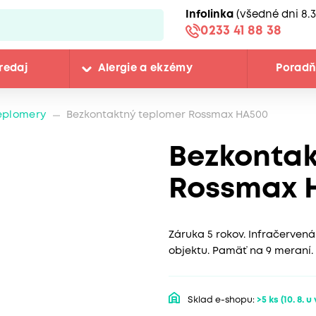
Infolinka
(všedné dni 8.3
0233 41 88 38
redaj
Alergie a ekzémy
Porad
eplomery
Bezkontaktný teplomer Rossmax HA500
Bezkontak
Rossmax 
Záruka 5 rokov. Infračervená
objektu. Pamäť na 9 meraní. 
Sklad e-shopu:
>5 ks
(10. 8. u