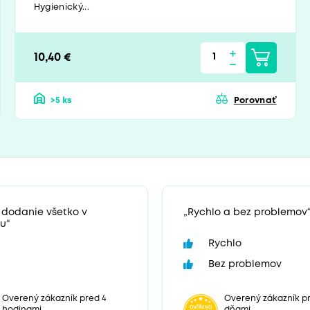
Hygienický...
10,40 €
>5 ks
Porovnať
 dodanie všetko v
„Rychlo a bez problemov
u“
Rychlo
Bez problemov
Overený zákazník pr
Overený zákazník pred 4
dňami
hodinami