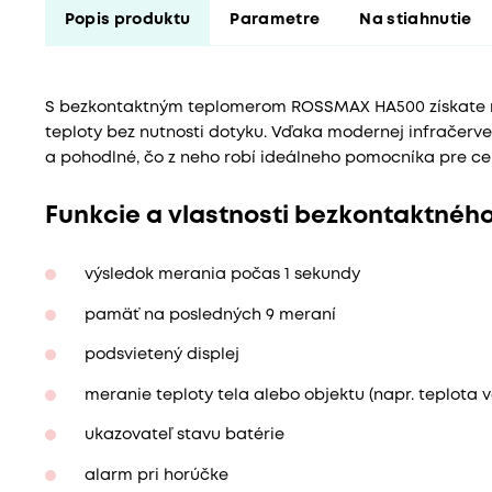
Popis produktu
Parametre
Na stiahnutie
S bezkontaktným teplomerom ROSSMAX HA500 získate rý
teploty bez nutnosti dotyku. Vďaka modernej infračerve
a pohodlné, čo z neho robí ideálneho pomocníka pre cel
Funkcie a vlastnosti bezkontaktné
výsledok merania počas 1 sekundy
pamäť na posledných 9 meraní
podsvietený displej
meranie teploty tela alebo objektu (napr. teplota v
ukazovateľ stavu batérie
alarm pri horúčke