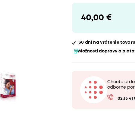
40,00 €
30 dní
na vrátenie tovar
Možnosti dopravy a platb
Chcete si d
odborne por
0233 41 