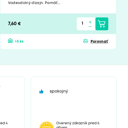
Vodeodolný dizajn. Pamäť...
7,60 €
>5 ks
Porovnať
“
spokojný
ed 4
Overený zákazník pred 6
dňami