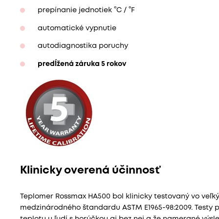
prepínanie jednotiek °C / °F
automatické vypnutie
autodiagnostika poruchy
predĺžená záruka 5 rokov
Klinicky overená účinnosť
Teplomer Rossmax HA500 bol klinicky testovaný vo veľ
medzinárodného štandardu ASTM E1965-98:2009. Testy pr