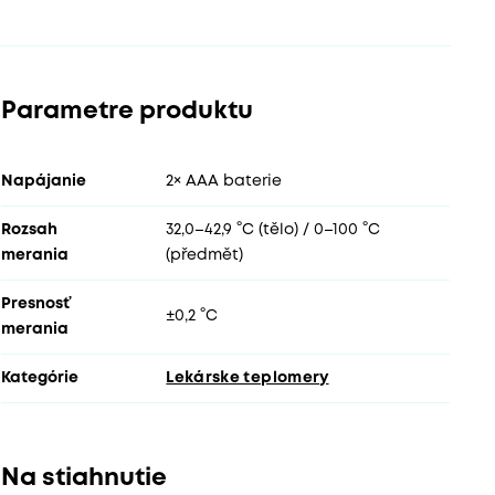
Parametre produktu
Napájanie
2× AAA baterie
Rozsah
32,0–42,9 °C (tělo) / 0–100 °C
merania
(předmět)
Presnosť
±0,2 °C
merania
Kategórie
Lekárske teplomery
Na stiahnutie