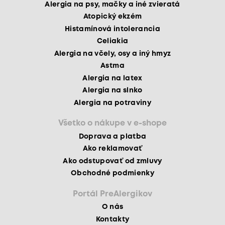
Alergia na psy, mačky a iné zvieratá
Atopický ekzém
Histamínová intolerancia
Celiakia
Alergia na včely, osy a iný hmyz
Astma
Alergia na latex
Alergia na slnko
Alergia na potraviny
Všetko o nákupe v e-shope
Doprava a platba
Ako reklamovať
Ako odstupovať od zmluvy
Obchodné podmienky
Portál PreAlergikov
O nás
Kontakty