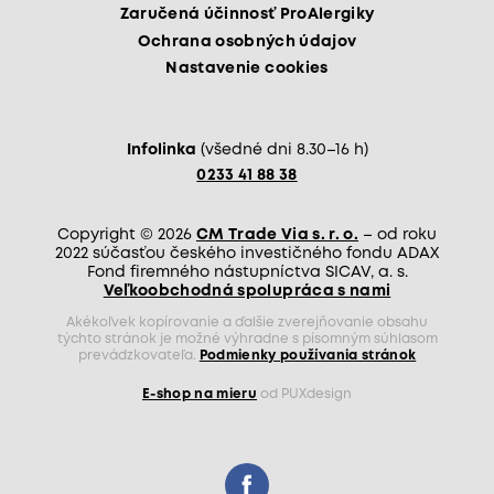
Zaručená účinnosť ProAlergiky
Ochrana osobných údajov
Nastavenie cookies
Infolinka
(všedné dni 8.30–16 h)
0233 41 88 38
Copyright © 2026
CM Trade Via s. r. o.
– od roku
2022 súčasťou českého investičného fondu ADAX
Fond firemného nástupníctva SICAV, a. s.
Veľkoobchodná spolupráca s nami
Akékoľvek kopírovanie a ďalšie zverejňovanie obsahu
týchto stránok je možné výhradne s písomným súhlasom
prevádzkovateľa.
Podmienky používania stránok
E-shop na mieru
od PUXdesign