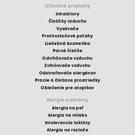
Užitočné produkty
Inhalátory
Čističky vzduchu
Vysávače
Protiroztočové poťahy
Liečebná kozmetika
Parné čističe
Odvlhčovače vzduchu
Zvlhčovače vzduchu
Odstraňovače alergénov
Pracie a čistiace prostriedky
Oblečenie pre atopikov
Alergie a ekzémy
Alergia na peľ
Alergia na mlieko
Intolerancia laktózy
Alergia na roztoče