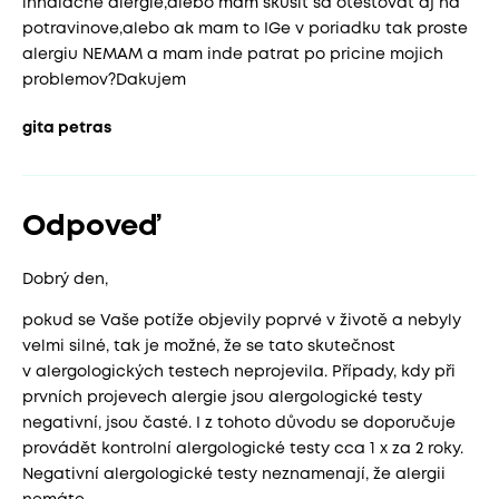
inhalacne alergie,alebo mam skusit sa otestovat aj na
potravinove,alebo ak mam to IGe v poriadku tak proste
alergiu NEMAM a mam inde patrat po pricine mojich
problemov?Dakujem
gita petras
Odpoveď
Dobrý den,
pokud se Vaše potíže objevily poprvé v životě a nebyly
velmi silné, tak je možné, že se tato skutečnost
v alergologických testech neprojevila. Případy, kdy při
prvních projevech alergie jsou alergologické testy
negativní, jsou časté. I z tohoto důvodu se doporučuje
provádět kontrolní alergologické testy cca 1 x za 2 roky.
Negativní alergologické testy neznamenají, že alergii