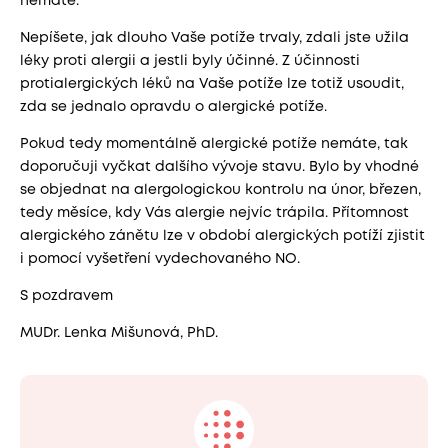
nemáte.
Nepíšete, jak dlouho Vaše potíže trvaly, zdali jste užila
léky proti alergii a jestli byly účinné. Z účinnosti
protialergických léků na Vaše potíže lze totiž usoudit,
zda se jednalo opravdu o alergické potíže.
Pokud tedy momentálně alergické potíže nemáte, tak
doporučuji vyčkat dalšího vývoje stavu. Bylo by vhodné
se objednat na alergologickou kontrolu na únor, březen,
tedy měsíce, kdy Vás alergie nejvíc trápila. Přítomnost
alergického zánětu lze v období alergických potíží zjistit
i pomocí vyšetření vydechovaného NO.
S pozdravem
MUDr. Lenka Mišunová, PhD.