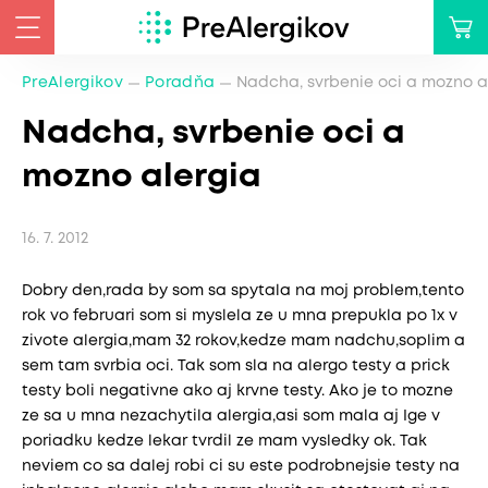
PreAlergikov
Poradňa
Nadcha, svrbenie oci a mozno a
Nadcha, svrbenie oci a
mozno alergia
16. 7. 2012
Dobry den,rada by som sa spytala na moj problem,tento
rok vo februari som si myslela ze u mna prepukla po 1x v
zivote alergia,mam 32 rokov,kedze mam nadchu,soplim a
sem tam svrbia oci. Tak som sla na alergo testy a prick
testy boli negativne ako aj krvne testy. Ako je to mozne
ze sa u mna nezachytila alergia,asi som mala aj Ige v
poriadku kedze lekar tvrdil ze mam vysledky ok. Tak
neviem co sa dalej robi ci su este podrobnejsie testy na